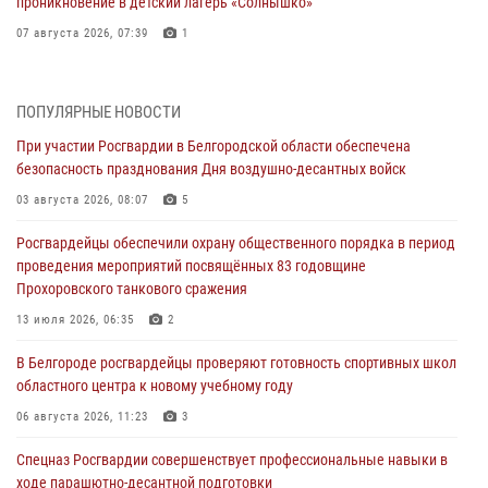
проникновение в детский лагерь «Солнышко»
07 августа 2026, 07:39
1
Белгородским радиослушателям рассказали о роли физической
культуры в жизни росгвардейцев
ПОПУЛЯРНЫЕ НОВОСТИ
07 августа 2026, 06:19
При участии Росгвардии в Белгородской области обеспечена
безопасность празднования Дня воздушно-десантных войск
Подвиги героев‑росгвардейцев увековечили в новой музейной
экспозиции белгородского музея‑диорамы «Курская битва.
03 августа 2026, 08:07
5
Белгородское направление»
Росгвардейцы обеспечили охрану общественного порядка в период
06 августа 2026, 12:05
3
проведения мероприятий посвящённых 83 годовщине
Прохоровского танкового сражения
В Белгороде росгвардейцы проверяют готовность спортивных школ
областного центра к новому учебному году
13 июля 2026, 06:35
2
06 августа 2026, 11:23
3
В Белгороде росгвардейцы проверяют готовность спортивных школ
областного центра к новому учебному году
Росгвардия обеспечила общественную безопасность празднования
83-й годовщины освобождения г. Белгорода от немецко -
06 августа 2026, 11:23
3
фашистких захватчиков
Спецназ Росгвардии совершенствует профессиональные навыки в
06 августа 2026, 06:54
3
ходе парашютно-десантной подготовки