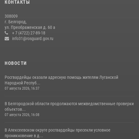
КОНТАКТЫ
14 июля 2026, 07:13
308009
В Белгороде росгвардейцы приняли участие в круглом столе с
г. Белгород,
представителем Российского общества «Знание»
ул. Преображенская д. 60 а
+ 7 (4722) 27-89-18
17 июля 2026, 07:10
info31@rosguard.gov.ru
НОВОСТИ
Росгвардейцы оказали адресную помощь жителям Луганской
Народной Респуб...
07 августа 2026, 16:37
В Белгородской области продолжаются межведомственные проверки
объектов...
07 августа 2026, 16:08
В Алексеевском округе росгвардейцы пресекли условное
проникновение в д...