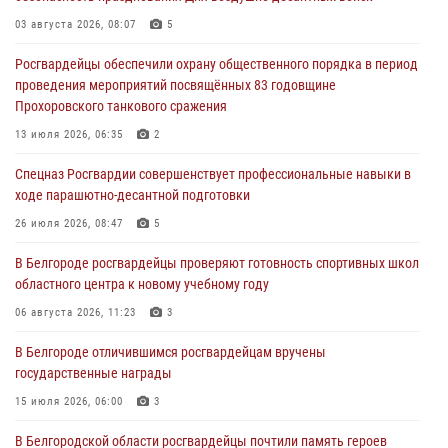
Подвиги героев‑росгвардейцев увековечили в новой музейной
экспозиции белгородского музея‑диорамы «Курская битва.
03 августа 2026, 08:07
5
Белгородское направление»
Росгвардейцы обеспечили охрану общественного порядка в период
06 августа 2026, 12:05
3
проведения мероприятий посвящённых 83 годовщине
Прохоровского танкового сражения
В Белгороде росгвардейцы проверяют готовность спортивных школ
областного центра к новому учебному году
13 июля 2026, 06:35
2
06 августа 2026, 11:23
3
Спецназ Росгвардии совершенствует профессиональные навыки в
ходе парашютно-десантной подготовки
Росгвардия обеспечила общественную безопасность празднования
83-й годовщины освобождения г. Белгорода от немецко -
26 июля 2026, 08:47
5
фашистких захватчиков
В Белгороде росгвардейцы проверяют готовность спортивных школ
06 августа 2026, 06:54
3
областного центра к новому учебному году
Офицеры Росгвардии и ветераны войск правопорядка почтили
06 августа 2026, 11:23
3
память генерала армии Ивана Кирилловича Яковлева
В Белгороде отличившимся росгвардейцам вручены
05 августа 2026, 17:12
2
государственные награды
15 июля 2026, 06:00
3
В Белгородской области росгвардейцы почтили память героев