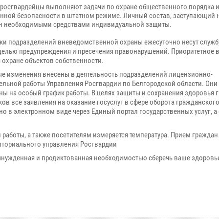
и росгвардейцы выполняют задачи по охране общественного порядка 
нной безопасности в штатном режиме. Личный состав, заступающий н
н необходимыми средствами индивидуальной защиты.
ки подразделений вневедомственной охраны ежесуточно несут службу
 целью предупреждения и пресечения правонарушений. Приоритетное
я охране объектов собственности.
е изменения внесены в деятельность подразделений лицензионно-
ельной работы Управления Росгвардии по Белгородской области. Они
ны на особый график работы. В целях защиты и сохранения здоровья 
ков все заявления на оказание госуслуг в сфере оборота гражданского
о в электронном виде через Единый портал государственных услуг, а
аботы, а также посетителям измеряется температура. Прием граждан 
риториального управления Росгвардии
вынужденная и продиктованная необходимостью сберечь ваше здоров