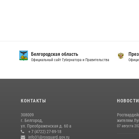
Белгородская область
През
Официальный сайт Губернатора и Правительства
Офици
КОНТАКТЫ
НОВОСТ
308009
Росгвардей
г. Белгород,
жителям Лу
ул. Преображенская д. 60 а
07 августа 20
+ 7 (4722) 27-89-18
info31@rosguard.gov.ru