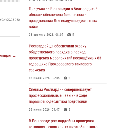
пресекли условное проникновение в детский
лагерь «Солнышко»
При участии Росгвардии в Белгородской
области обеспечена безопасность
07 августа 2026, 07:39
1
кой области
празднования Дня воздушно-десантных
Белгородским радиослушателям рассказали
войск
о роли физической культуры в жизни
03 августа 2026, 08:07
5
росгвардейцев
Росгвардейцы обеспечили охрану
07 августа 2026, 06:19
общественного порядка в период
ующая →
Подвиги героев‑росгвардейцев увековечили
проведения мероприятий посвящённых 83
в новой музейной экспозиции белгородского
годовщине Прохоровского танкового
музея‑диорамы «Курская битва.
сражения
Белгородское направление»
13 июля 2026, 06:35
2
06 августа 2026, 12:05
3
Спецназ Росгвардии совершенствует
В Белгороде росгвардейцы проверяют
профессиональные навыки в ходе
готовность спортивных школ областного
парашютно-десантной подготовки
центра к новому учебному году
26 июля 2026, 08:47
5
06 августа 2026, 11:23
3
В Белгороде росгвардейцы проверяют
Росгвардия обеспечила общественную
готовность спортивных школ областного