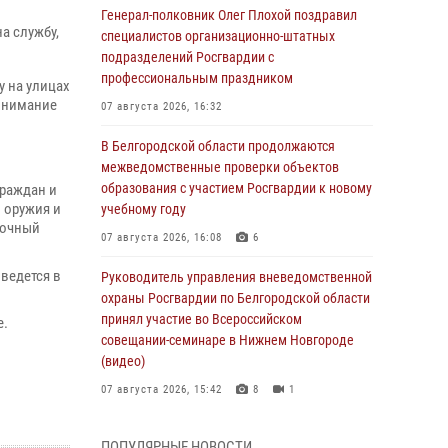
и
Генерал-полковник Олег Плохой поздравил
а службу,
специалистов организационно-штатных
подразделений Росгвардии с
профессиональным праздником
 на улицах
 внимание
07 августа 2026, 16:32
В Белгородской области продолжаются
межведомственные проверки объектов
образования с участием Росгвардии к новому
граждан и
 оружия и
учебному году
 очный
07 августа 2026, 16:08
6
ведется в
Руководитель управления вневедомственной
охраны Росгвардии по Белгородской области
принял участие во Всероссийском
ье.
совещании-семинаре в Нижнем Новгороде
(видео)
07 августа 2026, 15:42
8
1
В Алексеевском округе росгвардейцы
ПОПУЛЯРНЫЕ НОВОСТИ