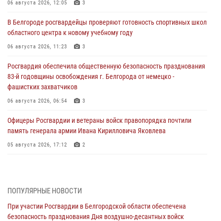
06 августа 2026, 12:05
3
В Белгороде росгвардейцы проверяют готовность спортивных школ
областного центра к новому учебному году
06 августа 2026, 11:23
3
Росгвардия обеспечила общественную безопасность празднования
83-й годовщины освобождения г. Белгорода от немецко -
фашистких захватчиков
06 августа 2026, 06:54
3
Офицеры Росгвардии и ветераны войск правопорядка почтили
память генерала армии Ивана Кирилловича Яковлева
05 августа 2026, 17:12
2
Росгвардейцы приняли участие в акции «Волна памяти»,
посвящённой 83‑й годовщине освобождения Белгорода от немецко
‑фашистских захватчиков
ПОПУЛЯРНЫЕ НОВОСТИ
05 августа 2026, 08:34
4
При участии Росгвардии в Белгородской области обеспечена
безопасность празднования Дня воздушно-десантных войск
Росгвардия призывает белгородских владельцев оружия не