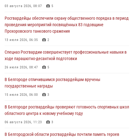
затягивать с перерегистрацией
03 августа 2026, 08:07
5
05 августа 2026, 05:01
Росгвардейцы обеспечили охрану общественного порядка в период
проведения мероприятий посвящённых 83 годовщине
Росгвардейцы спасли раненого при атаке FPV-дрона ВСУ жителя
Прохоровского танкового сражения
белгородского приграничья
13 июля 2026, 06:35
2
04 августа 2026, 10:43
1
Спецназ Росгвардии совершенствует профессиональные навыки в
За неделю белгородские росгвардейцы пресекли свыше 130
ходе парашютно-десантной подготовки
правонарушений
26 июля 2026, 08:47
5
04 августа 2026, 06:03
В Белгороде отличившимся росгвардейцам вручены
Сотрудники Росгвардии задержали подозреваемую в краже
государственные награды
товаров из гипермаркета в Белгороде
15 июля 2026, 06:00
3
03 августа 2026, 13:29
В Белгороде росгвардейцы проверяют готовность спортивных школ
областного центра к новому учебному году
06 августа 2026, 11:23
3
В Белгородской области росгвардейцы почтили память героев