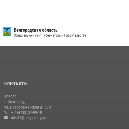
Курской битвы в 83-ю годовщину Прохоровского сражения
12 июля 2026, 13:41
3
В Белгороде инспектор ГИБДД провела с сотрудниками Росгвардии
беседу по профилактике аварийности
Белгородская область
Официальный сайт Губернатора и Правительства
09 июля 2026, 10:07
Сотрудник СОБР «Белогор» Росгвардии рассказал о физической
подготовке спецподразделения в эфире радио «России - Белгород»
22 июля 2026, 14:36
В Белгороде росгвардейцы приняли участие в круглом столе с
представителем Российского общества «Знание»
КОНТАКТЫ
17 июля 2026, 07:10
308009
Белгородский росгвардеец стал победителем юбилейного
г. Белгород,
чемпионата войск национальной гвардии Российской Федерации по
ул. Преображенская д. 60 а
боксу
+ 7 (4722) 27-89-18
info31@rosguard.gov.ru
07 июля 2026, 16:59