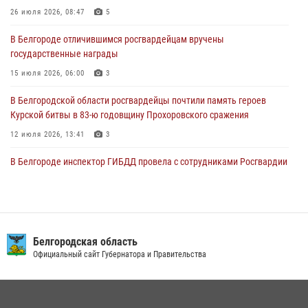
26 июля 2026, 08:47
5
04 августа 2026, 06:03
В Белгороде отличившимся росгвардейцам вручены
Сотрудники Росгвардии задержали подозреваемую в краже
государственные награды
товаров из гипермаркета в Белгороде
15 июля 2026, 06:00
3
03 августа 2026, 13:29
В Белгородской области росгвардейцы почтили память героев
Курской битвы в 83-ю годовщину Прохоровского сражения
12 июля 2026, 13:41
3
В Белгороде инспектор ГИБДД провела с сотрудниками Росгвардии
беседу по профилактике аварийности
09 июля 2026, 10:07
В Белгороде росгвардейцы проверяют готовность спортивных школ
областного центра к новому учебному году
Белгородская область
Официальный сайт Губернатора и Правительства
06 августа 2026, 11:23
3
Сотрудник СОБР «Белогор» Росгвардии рассказал о физической
подготовке спецподразделения в эфире радио «России - Белгород»