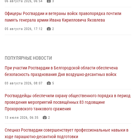
06 августа 2026, 06:54
3
Офицеры Росгвардии и ветераны войск правопорядка почтили
память генерала армии Ивана Кирилловича Яковлева
05 августа 2026, 17:12
2
Росгвардейцы приняли участие в акции «Волна памяти»,
посвящённой 83‑й годовщине освобождения Белгорода от немецко
‑фашистских захватчиков
ПОПУЛЯРНЫЕ НОВОСТИ
05 августа 2026, 08:34
4
При участии Росгвардии в Белгородской области обеспечена
безопасность празднования Дня воздушно-десантных войск
Росгвардия призывает белгородских владельцев оружия не
затягивать с перерегистрацией
03 августа 2026, 08:07
5
05 августа 2026, 05:01
Росгвардейцы обеспечили охрану общественного порядка в период
проведения мероприятий посвящённых 83 годовщине
Росгвардейцы спасли раненого при атаке FPV-дрона ВСУ жителя
Прохоровского танкового сражения
белгородского приграничья
13 июля 2026, 06:35
2
04 августа 2026, 10:43
1
Спецназ Росгвардии совершенствует профессиональные навыки в
За неделю белгородские росгвардейцы пресекли свыше 130
ходе парашютно-десантной подготовки
правонарушений