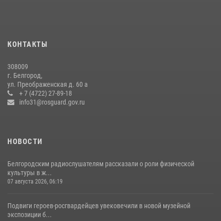
22 июля 2026, 14:36
В Белгороде росгвардейцы приняли участие в круглом столе с
представителем Российского общества «Знание»
КОНТАКТЫ
17 июля 2026, 07:10
308009
Белгородский росгвардеец стал победителем юбилейного
г. Белгород,
чемпионата войск национальной гвардии Российской Федерации по
ул. Преображенская д. 60 а
боксу
+ 7 (4722) 27-89-18
info31@rosguard.gov.ru
07 июля 2026, 16:59
НОВОСТИ
Белгородским радиослушателям рассказали о роли физической
культуры в ж...
07 августа 2026, 06:19
Подвиги героев‑росгвардейцев увековечили в новой музейной
экспозиции б...