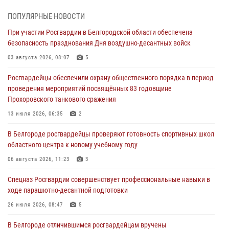
культуры в жизни росгвардейцев
ПОПУЛЯРНЫЕ НОВОСТИ
07 августа 2026, 06:19
При участии Росгвардии в Белгородской области обеспечена
безопасность празднования Дня воздушно-десантных войск
Подвиги героев‑росгвардейцев увековечили в новой музейной
экспозиции белгородского музея‑диорамы «Курская битва.
03 августа 2026, 08:07
5
Белгородское направление»
Росгвардейцы обеспечили охрану общественного порядка в период
06 августа 2026, 12:05
3
проведения мероприятий посвящённых 83 годовщине
Прохоровского танкового сражения
В Белгороде росгвардейцы проверяют готовность спортивных школ
областного центра к новому учебному году
13 июля 2026, 06:35
2
06 августа 2026, 11:23
3
В Белгороде росгвардейцы проверяют готовность спортивных школ
областного центра к новому учебному году
Росгвардия обеспечила общественную безопасность празднования
83-й годовщины освобождения г. Белгорода от немецко -
06 августа 2026, 11:23
3
фашистких захватчиков
Спецназ Росгвардии совершенствует профессиональные навыки в
06 августа 2026, 06:54
3
ходе парашютно-десантной подготовки
Офицеры Росгвардии и ветераны войск правопорядка почтили
26 июля 2026, 08:47
5
память генерала армии Ивана Кирилловича Яковлева
В Белгороде отличившимся росгвардейцам вручены
05 августа 2026, 17:12
2