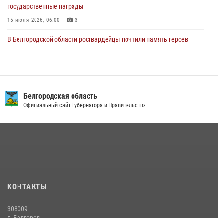
государственные награды
15 июля 2026, 06:00
3
В Белгородской области росгвардейцы почтили память героев
Курской битвы в 83-ю годовщину Прохоровского сражения
12 июля 2026, 13:41
3
В Белгороде инспектор ГИБДД провела с сотрудниками Росгвардии
беседу по профилактике аварийности
Белгородская область
Официальный сайт Губернатора и Правительства
09 июля 2026, 10:07
Сотрудник СОБР «Белогор» Росгвардии рассказал о физической
подготовке спецподразделения в эфире радио «России - Белгород»
22 июля 2026, 14:36
В Белгороде росгвардейцы приняли участие в круглом столе с
представителем Российского общества «Знание»
КОНТАКТЫ
17 июля 2026, 07:10
308009
Белгородские росгвардейцы задержали рецидивиста за попытку
г. Белгород,