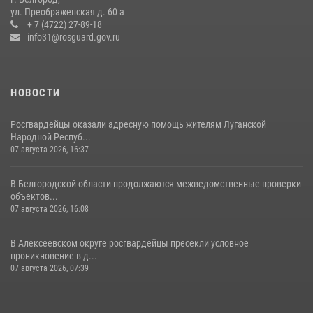
кражи из магазина
ул. Преображенская д. 60 а
+ 7 (4722) 27-89-18
14 июля 2026, 07:13
info31@rosguard.gov.ru
НОВОСТИ
Росгвардейцы оказали адресную помощь жителям Луганской
Народной Респуб...
07 августа 2026, 16:37
В Белгородской области продолжаются межведомственные проверки
объектов...
07 августа 2026, 16:08
В Алексеевском округе росгвардейцы пресекли условное
проникновение в д...
07 августа 2026, 07:39