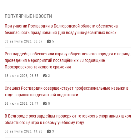
Белгородским радиослушателям рассказали о роли физической
культуры в жизни росгвардейцев
ПОПУЛЯРНЫЕ НОВОСТИ
07 августа 2026, 06:19
При участии Росгвардии в Белгородской области обеспечена
безопасность празднования Дня воздушно-десантных войск
Подвиги героев‑росгвардейцев увековечили в новой музейной
экспозиции белгородского музея‑диорамы «Курская битва.
03 августа 2026, 08:07
5
Белгородское направление»
Росгвардейцы обеспечили охрану общественного порядка в период
06 августа 2026, 12:05
3
проведения мероприятий посвящённых 83 годовщине
Прохоровского танкового сражения
В Белгороде росгвардейцы проверяют готовность спортивных школ
областного центра к новому учебному году
13 июля 2026, 06:35
2
06 августа 2026, 11:23
3
Спецназ Росгвардии совершенствует профессиональные навыки в
ходе парашютно-десантной подготовки
Росгвардия обеспечила общественную безопасность празднования
83-й годовщины освобождения г. Белгорода от немецко -
26 июля 2026, 08:47
5
фашистких захватчиков
В Белгороде росгвардейцы проверяют готовность спортивных школ
06 августа 2026, 06:54
3
областного центра к новому учебному году
Офицеры Росгвардии и ветераны войск правопорядка почтили
06 августа 2026, 11:23
3
память генерала армии Ивана Кирилловича Яковлева