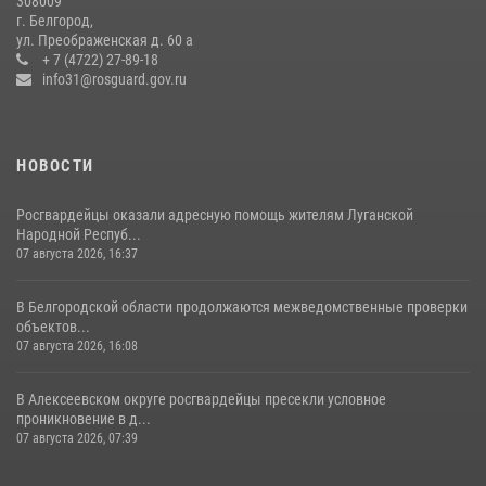
308009
Белгородские росгвардейцы задержали рецидивиста за попытку
г. Белгород,
кражи из магазина
ул. Преображенская д. 60 а
+ 7 (4722) 27-89-18
14 июля 2026, 07:13
info31@rosguard.gov.ru
НОВОСТИ
Росгвардейцы оказали адресную помощь жителям Луганской
Народной Респуб...
07 августа 2026, 16:37
В Белгородской области продолжаются межведомственные проверки
объектов...
07 августа 2026, 16:08
В Алексеевском округе росгвардейцы пресекли условное
проникновение в д...
07 августа 2026, 07:39