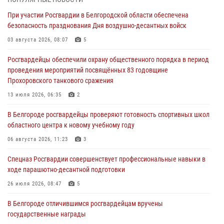
07 августа 2026, 06:19
При участии Росгвардии в Белгородской области обеспечена
безопасность празднования Дня воздушно-десантных войск
Подвиги героев‑росгвардейцев увековечили в новой музейной
экспозиции белгородского музея‑диорамы «Курская битва.
03 августа 2026, 08:07
5
Белгородское направление»
Росгвардейцы обеспечили охрану общественного порядка в период
06 августа 2026, 12:05
3
проведения мероприятий посвящённых 83 годовщине
Прохоровского танкового сражения
В Белгороде росгвардейцы проверяют готовность спортивных школ
областного центра к новому учебному году
13 июля 2026, 06:35
2
06 августа 2026, 11:23
3
В Белгороде росгвардейцы проверяют готовность спортивных школ
областного центра к новому учебному году
Росгвардия обеспечила общественную безопасность празднования
83-й годовщины освобождения г. Белгорода от немецко -
06 августа 2026, 11:23
3
фашистких захватчиков
Спецназ Росгвардии совершенствует профессиональные навыки в
06 августа 2026, 06:54
3
ходе парашютно-десантной подготовки
Офицеры Росгвардии и ветераны войск правопорядка почтили
26 июля 2026, 08:47
5
память генерала армии Ивана Кирилловича Яковлева
В Белгороде отличившимся росгвардейцам вручены
05 августа 2026, 17:12
2
государственные награды