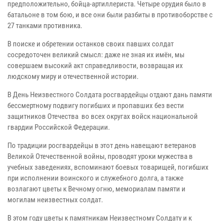
предположительно, бойца-артиллериста. Четыре орудия было в
батальоне в том бою, и все они были разбиты в противоборстве с
27 танками противника.
В поиске и обретении останков своих павших солдат
сосредоточен великий смысл: даже не зная их имён, мы
совершаем высокий акт справедливости, возвращая их
людскому миру и отечественной истории.
В День Неизвестного Солдата росгвардейцы отдают дань памяти
бессмертному подвигу погибших и пропавших без вести
защитников Отечества во всех округах войск национальной
гвардии Российской Федерации.
По традиции росгвардейцы в этот день навещают ветеранов
Великой Отечественной войны, проводят уроки мужества в
учебных заведениях, вспоминают боевых товарищей, погибших
при исполнении воинского и служебного долга, а также
возлагают цветы к Вечному огню, мемориалам памяти и
могилам неизвестных солдат.
В этом году цветы к памятникам Неизвестному Солдату и к