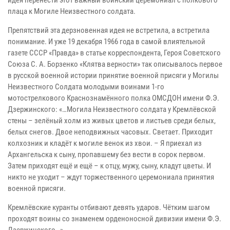
плаца к Могиле Неизвестного солдата.
Препятствий эта дерзновенная идея не встретила, а встретила
понимание. И уже 19 декабря 1966 года в самой влиятельной
газете СССР «Правда» в статье корреспондента, Героя Советского
Союза С. А. Борзенко «Клятва верности» так описывалось первое
в русской военной истории принятие военной присяги у Могилы
Неизвестного Солдата молодыми воинами 1-го
мотострелкового Краснознамённого полка ОМСДОН имени Ф.Э.
Дзержинского: «…Могила Неизвестного солдата у Кремлёвской
стены – зелёный холм из живых цветов и листьев среди белых,
белых снегов. Двое неподвижных часовых. Светает. Приходит
колхозник и кладёт к могиле венок из хвои. – Я приехал из
Архангельска к сыну, пропавшему без вести в сорок первом.
Затем приходят ещё и ещё – к отцу, мужу, сыну, кладут цветы. И
никто не уходит – ждут торжественного церемониала принятия
военной присяги.
Кремлёвские куранты отбивают девять ударов. Чётким шагом
проходят воины со знаменем орденоносной дивизии имени Ф.Э.
Дзержинского…»