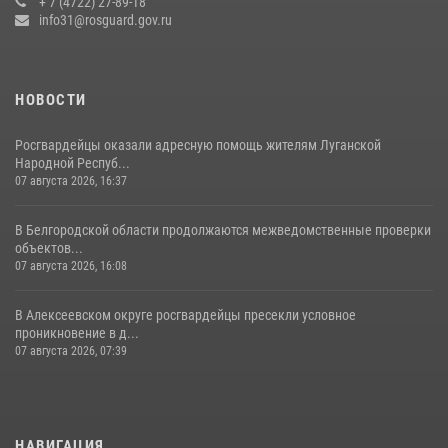
+ 7 (4722) 27-89-18
14 июля 2026, 07:13
info31@rosguard.gov.ru
НОВОСТИ
Росгвардейцы оказали адресную помощь жителям Луганской
Народной Респуб...
07 августа 2026, 16:37
В Белгородской области продолжаются межведомственные проверки
объектов...
07 августа 2026, 16:08
В Алексеевском округе росгвардейцы пресекли условное
проникновение в д...
07 августа 2026, 07:39
НАВИГАЦИЯ