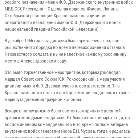
особого назначения имени Ф.Э. Дзержинского внутренних войск
МВД СССР (сегодня – Отдельная орденов Жукова, Ленина,
Октябрьской революции Краснознамённая дивизия
оперативного назначения имени Ф.Э. Дзержинского войск
национальной гвардии Российской Федерации).
В декабре 1966 года эта дивизия была привлечена к охране
общественного порядка во время перезахоронения останков
Неизвестного солдата в ныне известное каждому россиянину
место в Александровском саду.
Это было торжественное мероприятие, которым руководил
маршал Советского Союза К.К. Рокоссовский, а мера участия
дивизии имени Ф.Э. Дзержинского и, соответственно, 1-го
Краснознамённого полка в этой церемонии сводилась к охране
маршрута движения траурной колонны.
Вскоре в полку должно было состояться принятие военной
присяги молодыми солдатами. Их было около четырёхсот, и, по
воспоминаниям командовавшего в то время полком ветерана
внутренних войск генерал-майора Е.Н. Чусова, тогда и родилась
идея перенести этот важный воинский церемониал с полкового