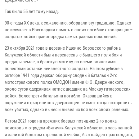
Так было 55 лет тому назад.
90-е годы ХХ века, к сожалению, оборвали эту традицию. Однако
не иссякает в Росгвардии память о своих погибших товарищах –
солдатах войск правопорядка самых разных поколений.
23 октября 2021 года в деревне Ищеино Боровского района
Калужской области были перенесены с бывшего поля боя и
преданы земле, в братскую могилу, со всеми воинскими
почестями останки неизвестного солдата. На этом рубеже в
октябре 1941 года держал оборону сводный батальон 2-го
мотострелкового полка ОМСДОН имени Ф.Э. Дзержинского,
около суток сдерживая натиск шедших на Москву гитлеровских
войск. Более трети батальона погибло. Оказавшийся в
окружении отряд воинов-дзержинцев не смог тогда похоронить
всех убитых, однако вынес и вывел из боя всех своих раненых.
Летом 2021 года на прежних боевых позициях 2-го полка
поисковым отрядом «Вятичи» Калужской области, в засыпанной
и залитой болотом стрелковой ячейке, был найден прах солдата,