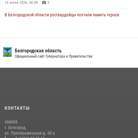
15 июля 2026, 06:00
3
В Белгородской области росгвардейцы почтили память героев
Курской битвы в 83-ю годовщину Прохоровского сражения
12 июля 2026, 13:41
3
В Белгороде инспектор ГИБДД провела с сотрудниками Росгвардии
беседу по профилактике аварийности
Белгородская область
Официальный сайт Губернатора и Правительства
09 июля 2026, 10:07
Сотрудник СОБР «Белогор» Росгвардии рассказал о физической
подготовке спецподразделения в эфире радио «России - Белгород»
22 июля 2026, 14:36
В Белгороде росгвардейцы приняли участие в круглом столе с
представителем Российского общества «Знание»
КОНТАКТЫ
17 июля 2026, 07:10
308009
Белгородские росгвардейцы задержали рецидивиста за попытку
г. Белгород,
кражи из магазина
ул. Преображенская д. 60 а