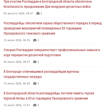
При участии Росгвардии в Белгородской области обеспечена
сборов «Армата» в Белгородской области
безопасность празднования Дня воздушно-десантных войск
03 августа 2026, 10:12
1
03 августа 2026, 08:07
5
При участии Росгвардии в Белгородской области обеспечена
Росгвардейцы обеспечили охрану общественного порядка в период
безопасность празднования Дня воздушно-десантных войск
проведения мероприятий посвящённых 83 годовщине
03 августа 2026, 08:07
5
Прохоровского танкового сражения
«Росгвардия. Вехи истории»: специальные моторизованные части
13 июля 2026, 06:35
2
внутренних войск в послевоенные десятилетия (видео)
Спецназ Росгвардии совершенствует профессиональные навыки в
02 августа 2026, 07:10
1
ходе парашютно-десантной подготовки
Росгвардейцы оказали помощь пострадавшему в результате атаки
26 июля 2026, 08:47
5
FPV-дрона ВСУ в Белгородской области
В Белгороде отличившимся росгвардейцам вручены
01 августа 2026, 16:43
государственные награды
15 июля 2026, 06:00
3
В Белгородской области росгвардейцы почтили память героев
Курской битвы в 83-ю годовщину Прохоровского сражения
12 июля 2026, 13:41
3