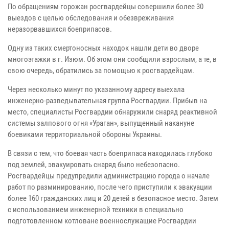
По обращениям горожан росгвардейцы совершили более 30
выездов с целью обследования и обезвреживания
неразорвавшихся боеприпасов.
Одну из таких смертоносных находок нашли дети во дворе
многоэтажки в г. Изюм. Об этом они сообщили взрослым, а те, в
свою очередь, обратились за помощью к росгвардейцам.
Через несколько минут по указанному адресу выехала
инженерно-разведывательная группа Росгвардии. Прибыв на
место, специалисты Росгвардии обнаружили снаряд реактивной
системы залпового огня «Ураган», выпущенный накануне
боевиками территориальной обороны Украины.
В связи с тем, что боевая часть боеприпаса находилась глубоко
под землей, эвакуировать снаряд было небезопасно.
Росгвардейцы предупредили администрацию города о начале
работ по разминированию, после чего приступили к эвакуации
более 160 гражданских лиц и 20 детей в безопасное место. Затем
с использованием инженерной техники в специально
подготовленном котловане военнослужащие Росгвардии