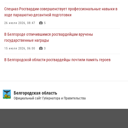
фашистких захватчиков
Спецназ Росгвардии совершенствует профессиональные навыки в
06 августа 2026, 06:54
3
ходе парашютно-десантной подготовки
Офицеры Росгвардии и ветераны войск правопорядка почтили
26 июля 2026, 08:47
5
память генерала армии Ивана Кирилловича Яковлева
В Белгороде отличившимся росгвардейцам вручены
05 августа 2026, 17:12
2
государственные награды
15 июля 2026, 06:00
3
В Белгородской области росгвардейцы почтили память героев
Курской битвы в 83-ю годовщину Прохоровского сражения
12 июля 2026, 13:41
3
В Белгороде инспектор ГИБДД провела с сотрудниками Росгвардии
беседу по профилактике аварийности
Белгородская область
Официальный сайт Губернатора и Правительства
09 июля 2026, 10:07
Сотрудник СОБР «Белогор» Росгвардии рассказал о физической
подготовке спецподразделения в эфире радио «России - Белгород»
22 июля 2026, 14:36