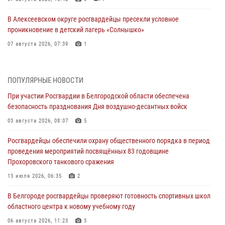
В Алексеевском округе росгвардейцы пресекли условное
проникновение в детский лагерь «Солнышко»
07 августа 2026, 07:39
1
Белгородским радиослушателям рассказали о роли физической
культуры в жизни росгвардейцев
ПОПУЛЯРНЫЕ НОВОСТИ
07 августа 2026, 06:19
При участии Росгвардии в Белгородской области обеспечена
безопасность празднования Дня воздушно-десантных войск
Подвиги героев‑росгвардейцев увековечили в новой музейной
экспозиции белгородского музея‑диорамы «Курская битва.
03 августа 2026, 08:07
5
Белгородское направление»
Росгвардейцы обеспечили охрану общественного порядка в период
06 августа 2026, 12:05
3
проведения мероприятий посвящённых 83 годовщине
Прохоровского танкового сражения
В Белгороде росгвардейцы проверяют готовность спортивных школ
областного центра к новому учебному году
13 июля 2026, 06:35
2
06 августа 2026, 11:23
3
В Белгороде росгвардейцы проверяют готовность спортивных школ
областного центра к новому учебному году
Росгвардия обеспечила общественную безопасность празднования
83-й годовщины освобождения г. Белгорода от немецко -
06 августа 2026, 11:23
3