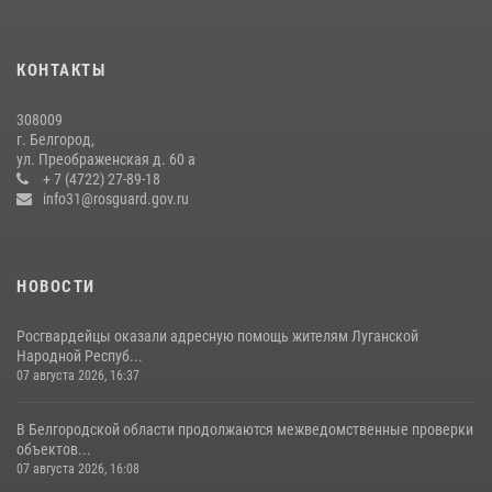
В Белгороде росгвардейцы приняли участие в круглом столе с
представителем Российского общества «Знание»
КОНТАКТЫ
17 июля 2026, 07:10
308009
Белгородские росгвардейцы задержали рецидивиста за попытку
г. Белгород,
кражи из магазина
ул. Преображенская д. 60 а
+ 7 (4722) 27-89-18
14 июля 2026, 07:13
info31@rosguard.gov.ru
НОВОСТИ
Росгвардейцы оказали адресную помощь жителям Луганской
Народной Респуб...
07 августа 2026, 16:37
В Белгородской области продолжаются межведомственные проверки
объектов...
07 августа 2026, 16:08