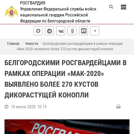
РОСГВАРДИЯ
Управление Федеральной службы войск
национальной гвардии Российской
Федерации по Белгородской области
Главная
Новости
Белгородскими росгвардейцами в рамках операции
«Мак-2020» выявлено более 270 кустов дикорастущей конопли
БЕЛГОРОДСКИМИ РОСГВАРДЕЙЦАМИ В
РАМКАХ ОПЕРАЦИИ «МАК-2020»
ВЫЯВЛЕНО БОЛЕЕ 270 КУСТОВ
ДИКОРАСТУЩЕЙ КОНОПЛИ
16 июня 2020, 10:15
В
х