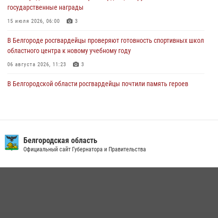
государственные награды
товаров из гипермаркета в Белгороде
15 июля 2026, 06:00
3
03 августа 2026, 13:29
В Белгороде росгвардейцы проверяют готовность спортивных школ
областного центра к новому учебному году
06 августа 2026, 11:23
3
В Белгородской области росгвардейцы почтили память героев
Курской битвы в 83-ю годовщину Прохоровского сражения
12 июля 2026, 13:41
3
В Белгороде инспектор ГИБДД провела с сотрудниками Росгвардии
беседу по профилактике аварийности
Белгородская область
Официальный сайт Губернатора и Правительства
09 июля 2026, 10:07
Сотрудник СОБР «Белогор» Росгвардии рассказал о физической
подготовке спецподразделения в эфире радио «России - Белгород»
22 июля 2026, 14:36
В Белгороде росгвардейцы приняли участие в круглом столе с