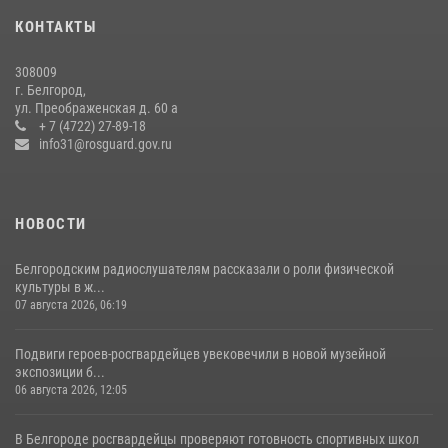
представителем Российского общества «Знание»
КОНТАКТЫ
17 июля 2026, 07:10
308009
Белгородский росгвардеец стал победителем юбилейного
г. Белгород,
чемпионата войск национальной гвардии Российской Федерации по
ул. Преображенская д. 60 а
боксу
+ 7 (4722) 27-89-18
info31@rosguard.gov.ru
07 июля 2026, 16:59
НОВОСТИ
Белгородским радиослушателям рассказали о роли физической
культуры в ж...
07 августа 2026, 06:19
Подвиги героев‑росгвардейцев увековечили в новой музейной
экспозиции б...
06 августа 2026, 12:05
В Белгороде росгвардейцы проверяют готовность спортивных школ