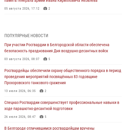
память генерала армии Ивана Кирилловича Яковлева
05 августа 2026, 17:12
2
Росгвардейцы приняли участие в акции «Волна памяти»,
посвящённой 83‑й годовщине освобождения Белгорода от немецко
‑фашистских захватчиков
ПОПУЛЯРНЫЕ НОВОСТИ
05 августа 2026, 08:34
4
При участии Росгвардии в Белгородской области обеспечена
безопасность празднования Дня воздушно-десантных войск
Росгвардия призывает белгородских владельцев оружия не
затягивать с перерегистрацией
03 августа 2026, 08:07
5
05 августа 2026, 05:01
Росгвардейцы обеспечили охрану общественного порядка в период
проведения мероприятий посвящённых 83 годовщине
Росгвардейцы спасли раненого при атаке FPV-дрона ВСУ жителя
Прохоровского танкового сражения
белгородского приграничья
13 июля 2026, 06:35
2
04 августа 2026, 10:43
1
Спецназ Росгвардии совершенствует профессиональные навыки в
За неделю белгородские росгвардейцы пресекли свыше 130
ходе парашютно-десантной подготовки
правонарушений
26 июля 2026, 08:47
5
04 августа 2026, 06:03
В Белгороде отличившимся росгвардейцам вручены
Сотрудники Росгвардии задержали подозреваемую в краже