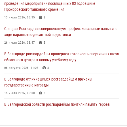
проведения мероприятий посвящённых 83 годовщине
Прохоровского танкового сражения
В Белгороде росгвардейцы проверяют готовность спортивных школ
областного центра к новому учебному году
13 июля 2026, 06:35
2
06 августа 2026, 11:23
3
Спецназ Росгвардии совершенствует профессиональные навыки в
ходе парашютно-десантной подготовки
Росгвардия обеспечила общественную безопасность празднования
83-й годовщины освобождения г. Белгорода от немецко -
26 июля 2026, 08:47
5
фашистких захватчиков
В Белгороде росгвардейцы проверяют готовность спортивных школ
06 августа 2026, 06:54
3
областного центра к новому учебному году
Офицеры Росгвардии и ветераны войск правопорядка почтили
06 августа 2026, 11:23
3
память генерала армии Ивана Кирилловича Яковлева
В Белгороде отличившимся росгвардейцам вручены
05 августа 2026, 17:12
2
государственные награды
15 июля 2026, 06:00
3
В Белгородской области росгвардейцы почтили память героев
Курской битвы в 83-ю годовщину Прохоровского сражения
12 июля 2026, 13:41
3