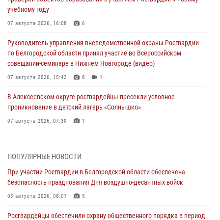
учебному году
07 августа 2026, 16:08
6
Руководитель управления вневедомственной охраны Росгвардии
по Белгородской области принял участие во Всероссийском
совещании-семинаре в Нижнем Новгороде (видео)
07 августа 2026, 15:42
8
1
В Алексеевском округе росгвардейцы пресекли условное
проникновение в детский лагерь «Солнышко»
07 августа 2026, 07:39
1
Белгородским радиослушателям рассказали о роли физической
культуры в жизни росгвардейцев
ПОПУЛЯРНЫЕ НОВОСТИ
07 августа 2026, 06:19
При участии Росгвардии в Белгородской области обеспечена
безопасность празднования Дня воздушно-десантных войск
Подвиги героев‑росгвардейцев увековечили в новой музейной
экспозиции белгородского музея‑диорамы «Курская битва.
03 августа 2026, 08:07
5
Белгородское направление»
Росгвардейцы обеспечили охрану общественного порядка в период
06 августа 2026, 12:05
3